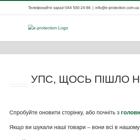
Skip
Телефонуйте зараз! 044 500-24-86
|
info@e-protection.com.ua
to
content
УПС,
ЩОСЬ ПІШЛО Н
Спробуйте оновити сторінку, або почніть з
головн
Якщо ви шукали наші товари – вони всі в нашому