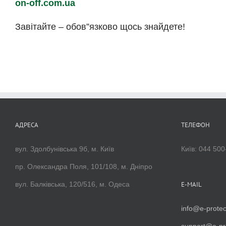
on-off.com.ua
Завітайте – обов”язково щось знайдете!
АДРЕСА
ТЕЛЕФОН
вул. Здолбунівська 9б, м. Київ
Київ: 044 500
пр. Олександра Поля, 101/108, м. Дніпро
вул. Балківська, 120/516, м. Одеса
E-MAIL
info@e-protec