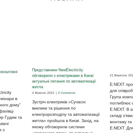
Представники NewElectricity
езкоштовні
обговорили з електриками в Києві
21 Вересня, 20
актуальні питання по автоматизації
E.NEXT про
житла
для співробі
ricity
3 Жовтня, 2022
|
0 Comments
Група компа
емінари в
Зустріч електриків «Сучасні
поглиблює 
много дому”
виклики та рішення по
E.NEXT. В 
фахівці
електророзподілу та автоматизації
складі з’яв
ир Гудим та
житла» пройшла в Києві. Захід, на
монтажу та 
увачі
якому обговорили системи
E.NEXT. Для
я з
«розумного дому» та актуальні