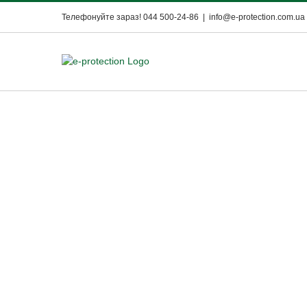
Skip
Телефонуйте зараз! 044 500-24-86
|
info@e-protection.com.ua
to
content