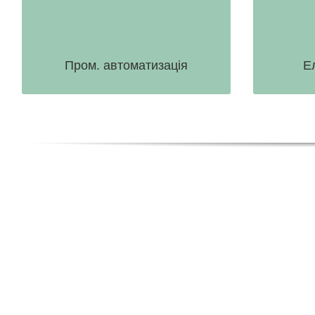
своїх проектів відповідно до Вашого
мінір
бюджету.
ПЕРЕЙТИ
Пром. автоматизація
Е