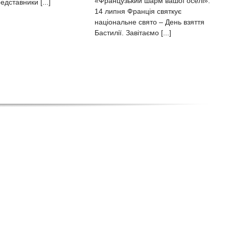
«Французький шарм вашої оселі».
едставники [...]
14 липня Франція святкує
національне свято – День взяття
Бастилії. Завітаємо [...]