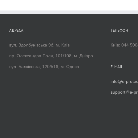
АДРЕСА
ТЕЛЕФОН
вул. Здолбунівська 9б, м. Київ
Київ: 044 500
пр. Олександра Поля, 101/108, м. Дніпро
вул. Балківська, 120/516, м. Одеса
E-MAIL
info@e-protec
support@e-pr