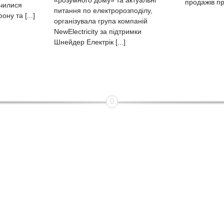
продажів пр
чилися
питання по електророзподілу,
ну та [...]
організувала група компаній
NewElectricity за підтримки
Шнейдер Електрік [...]