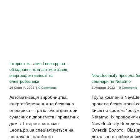
Інтернет-магазин Leona.pp.ua –
обладнання для автоматизації,
NewElectricity провела б
енергоефективності та
семінари по Netatmo
електробезпеки
5 Жовтня, 2022
|
0 Comments
16 Серпня, 2025
|
0 Comments
Група компаній NewElect
Автоматизація виробництва,
провела безкоштовні с
енергозбереження та безпечна
Києві по системі “розу
електрика – три ключові фактори
Netatmo. Їх проводили 
сучасних підприємств і приватних
NewElectricity Володим
домів. Інтернет-магазин
Олексій Болото. Відвід
Leona.pp.ua спеціалізується на
детально ознайомилис
постачанні надійного