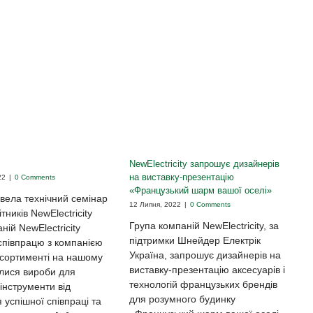
NewElectricity запрошує дизайнерів
на виставку-презентацію
22
|
0 Comments
«Французький шарм вашої оселі»
вела технічний семінар
12 Липня, 2022
|
0 Comments
тників NewElectricity
Група компаній NewElectricity, за
ній NewElectricity
підтримки Шнейдер Електрік
співпрацю з компанією
Україна, запрошує дизайнерів на
асортименті на нашому
виставку-презентацію аксесуарів і
илися вироби для
технологій французьких брендів
інструменти від
для розумного будинку
 успішної співпраці та