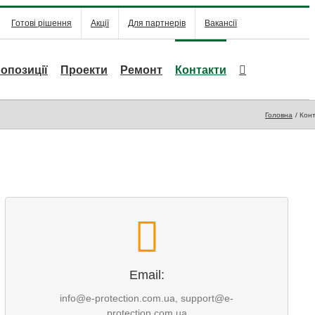
Готові рішення
Акції
Для партнерів
Вакансії
опозиції
Проекти
Ремонт
Контакти
Головна
Конт
Email:
info@e-protection.com.ua
support@e-protection.com.ua
Email:
info@e-protection.com.ua, support@e-
ИЛИ НАПИШИТЕ СЕЙЧАС
protection.com.ua