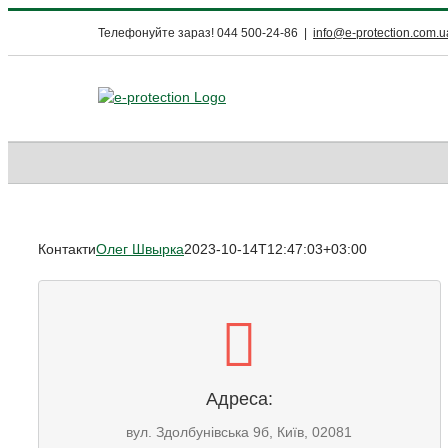
Skip
Телефонуйте зараз! 044 500-24-86
|
info@e-protection.com.u
to
content
Контакти
Олег Швырка
2023-10-14T12:47:03+03:00
Адреса:
вул. Здолбунівська 9б,
Київ, 02081
Адреса:
ИЛИ НАПИШИТЕ СЕЙЧАС
вул. Здолбунівська 9б, Київ, 02081