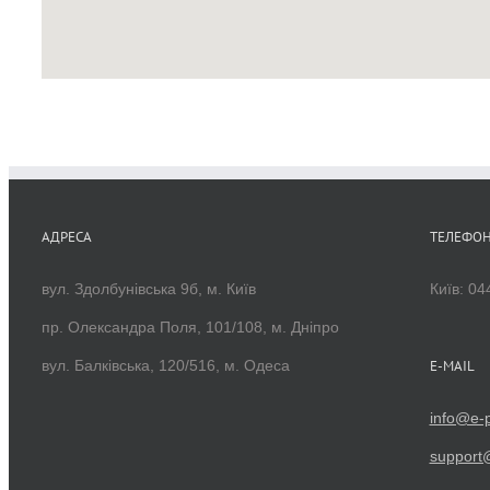
АДРЕСА
ТЕЛЕФО
вул. Здолбунівська 9б, м. Київ
Київ: 04
пр. Олександра Поля, 101/108, м. Дніпро
вул. Балківська, 120/516, м. Одеса
E-MAIL
info@e-p
support