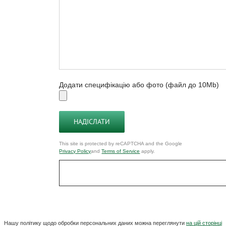
Додати специфікацію або фото (файл до 10Mb)
This site is protected by reCAPTCHA and the Google
Privacy Policy
and
Terms of Service
apply.
Нашу політику щодо обробки персональних даних можна переглянути
на цій сторінці