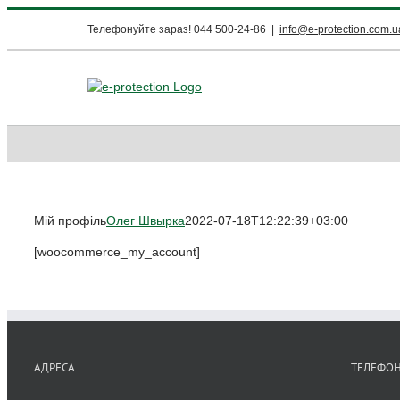
Skip
Телефонуйте зараз! 044 500-24-86
|
info@e-protection.com.u
to
content
Мій профіль
Олег Швырка
2022-07-18T12:22:39+03:00
[woocommerce_my_account]
АДРЕСА
ТЕЛЕФО