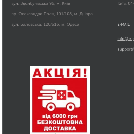
вул. Здолбунівська 9б, м. Київ
Київ: 04
пр. Олександра Поля, 101/108, м. Дніпро
вул. Балківська, 120/516, м. Одеса
E-MAIL
info@e-p
support