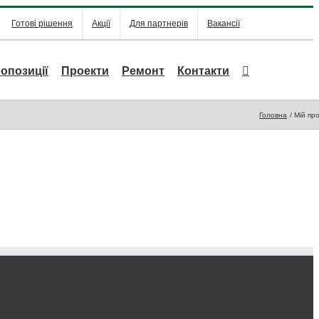
Готові рішення
Акції
Для партнерів
Вакансії
опозиції
Проекти
Ремонт
Контакти
Головна
Мій пр