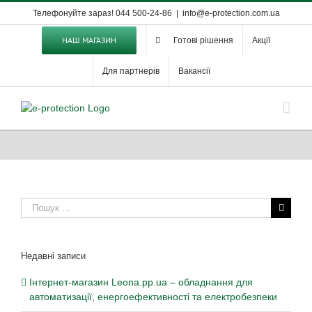
Skip
Телефонуйте зараз! 044 500-24-86
|
info@e-protection.com.ua
to
content
НАШ МАГАЗИН
Готові рішення
Акції
Для партнерів
Вакансії
Пошук
...
Недавні записи
Інтернет-магазин Leona.pp.ua – обладнання для
автоматизації, енергоефективності та електробезпеки