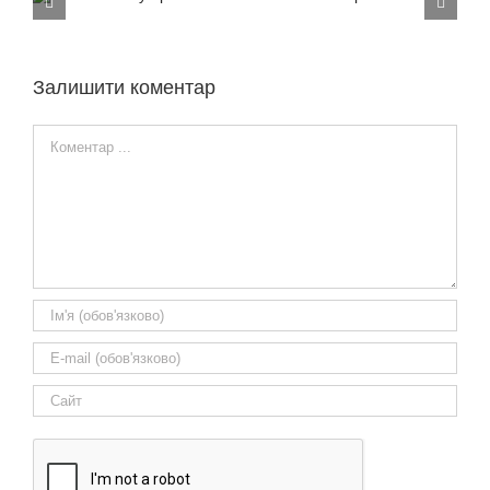
Представники NewElectricity обговорили з
електриками в Києві актуальні питання по
автоматизації житла
Залишити коментар
Comment