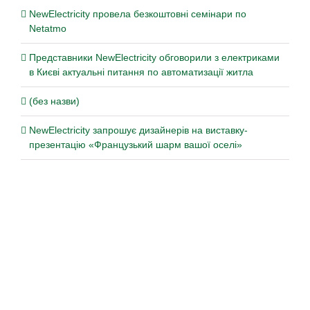
NewElectricity провела безкоштовні семінари по
Netatmo
Представники NewElectricity обговорили з електриками
в Києві актуальні питання по автоматизації житла
(без назви)
NewElectricity запрошує дизайнерів на виставку-
презентацію «Французький шарм вашої оселі»