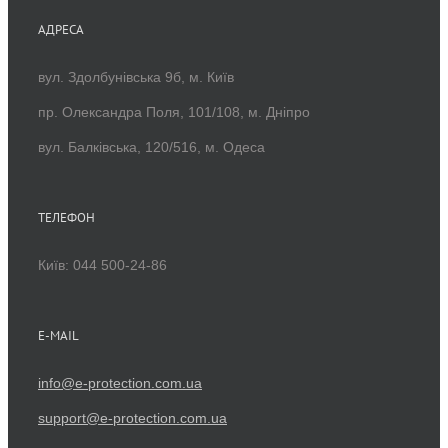
АДРЕСА
вул. Здолбунівська 9б, м. Київ
пр. Олександра Поля, 101/108, м. Дніпро
вул. Балківська, 120/516, м. Одеса
ТЕЛЕФОН
Київ: 044 500-24-86
E-MAIL
info@e-protection.com.ua
support@e-protection.com.ua