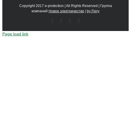
Copyright 2017 e-protection | All Rights Reserved | Группа
компаний
Новое электричество
|
by Fiery
Facebook
E-
Telegram
LinkedIn
mail:
Page load link