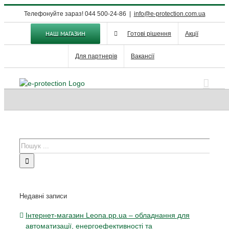
Skip
Телефонуйте зараз! 044 500-24-86
|
info@e-protection.com.ua
to
content
НАШ МАГАЗИН
Готові рішення
Акції
Для партнерів
Вакансії
Пошук
...
Недавні записи
Інтернет-магазин Leona.pp.ua – обладнання для
автоматизації, енергоефективності та