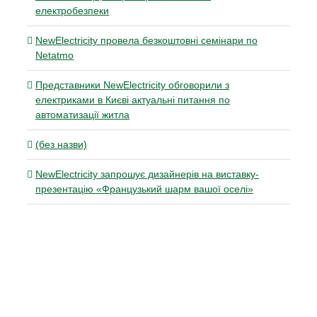
електробезпеки
NewElectricity провела безкоштовні семінари по
Netatmo
Представники NewElectricity обговорили з
електриками в Києві актуальні питання по
автоматизації житла
(без назви)
NewElectricity запрошує дизайнерів на виставку-
презентацію «Французький шарм вашої оселі»