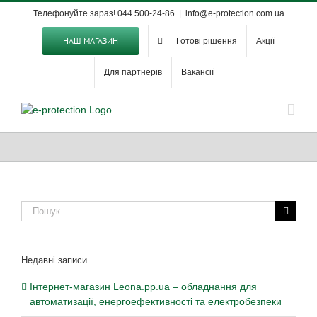
Skip
Телефонуйте зараз! 044 500-24-86
|
info@e-protection.com.ua
to
content
НАШ МАГАЗИН
Готові рішення
Акції
Для партнерів
Вакансії
Пошук
...
Недавні записи
Інтернет-магазин Leona.pp.ua – обладнання для
автоматизації, енергоефективності та електробезпеки