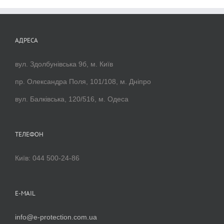
АДРЕСА
вул. Здолбунівська 9б, м. Київ
пр. Олександра Поля, 101/108, м. Дніпро
вул. Балківська, 120/516, м. Одеса
ТЕЛЕФОН
Київ: 044 500-24-86
E-MAIL
info@e-protection.com.ua