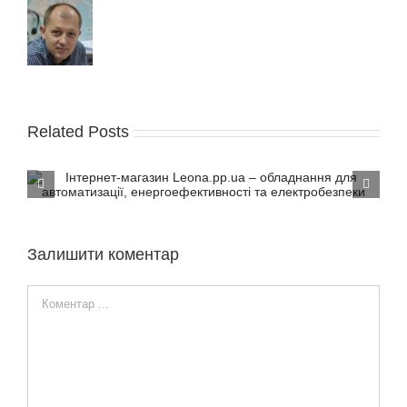
Related Posts
NewElectricity провела безкоштовні семінари по
Netatmo
Залишити коментар
Comment