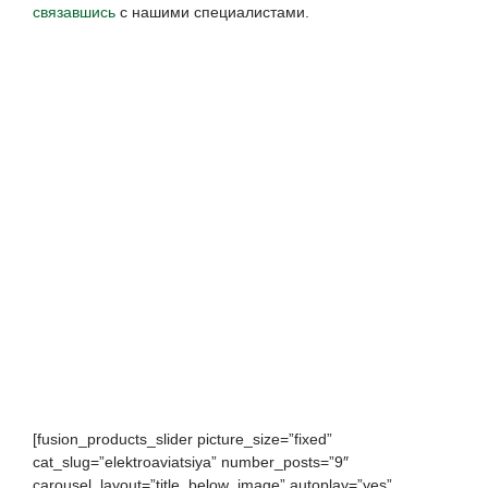
связавшись
с нашими специалистами.
[fusion_products_slider picture_size=”fixed”
cat_slug=”elektroaviatsiya” number_posts=”9″
carousel_layout=”title_below_image” autoplay=”yes”