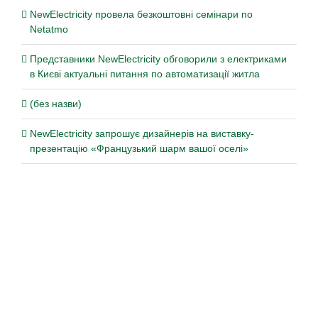
NewElectricity провела безкоштовні семінари по
Netatmo
Представники NewElectricity обговорили з електриками
в Києві актуальні питання по автоматизації житла
(без назви)
NewElectricity запрошує дизайнерів на виставку-
презентацію «Французький шарм вашої оселі»