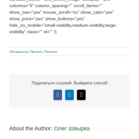
columns=”5″ column_spacing=”” scroll_items=””
show_nav=”yes” mouse_scroll=”no” show_cats=”yes”
show_price=”yes” show_buttons=”yes”
hide_on_mobile=”small-visibility,medium-visibility,large-
visibility” class=”” id=”” /]
Обладнання
,
Проекти
,
Рішення
Поделиться ссылкой. Выберите способ!
Facebook
LinkedIn
E-
mail:
About the Author:
Олег Швырка