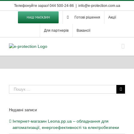
Skip
Телефонуйте зараз! 044 500-24-86
|
info@e-protection.com.ua
to
content
НАШ МАГАЗИН
Готові рішення
Акції
Для партнерів
Вакансії
Пошук
...
Недавні записи
Інтернет-магазин Leona.pp.ua – обладнання для
автоматизації, енергоефективності та електробезпеки