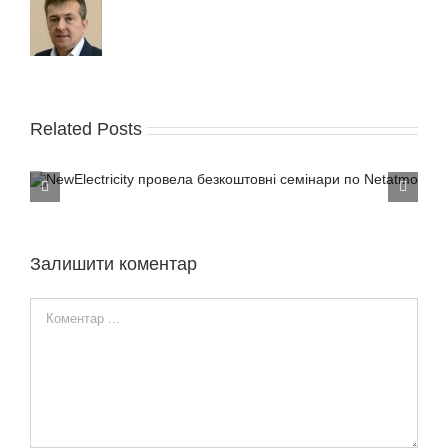
Related Posts
Представники NewElectricity обговорили з
електриками в Києві актуальні питання по
автоматизації житла
Залишити коментар
Comment