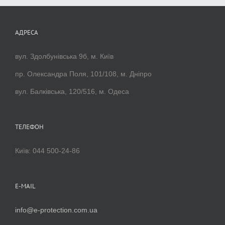
АДРЕСА
вул. Здолбунівська 9б, м. Київ
пр. Олександра Поля, 101/108, м. Дніпро
вул. Балківська, 120/516, м. Одеса
ТЕЛЕФОН
Київ: 044 500-24-86
E-MAIL
info@e-protection.com.ua