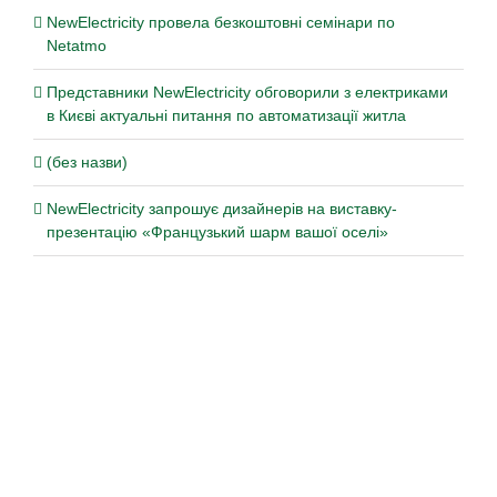
NewElectricity провела безкоштовні семінари по
Netatmo
Представники NewElectricity обговорили з електриками
в Києві актуальні питання по автоматизації житла
(без назви)
NewElectricity запрошує дизайнерів на виставку-
презентацію «Французький шарм вашої оселі»