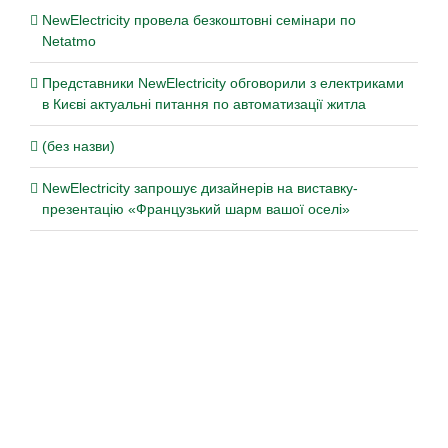
NewElectricity провела безкоштовні семінари по
Netatmo
Представники NewElectricity обговорили з електриками
в Києві актуальні питання по автоматизації житла
(без назви)
NewElectricity запрошує дизайнерів на виставку-
презентацію «Французький шарм вашої оселі»