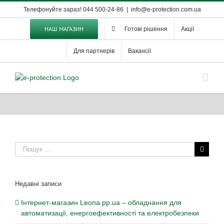
Skip
Телефонуйте зараз! 044 500-24-86
|
info@e-protection.com.ua
to
content
НАШ МАГАЗИН
Готові рішення
Акції
Для партнерів
Вакансії
Пошук
...
Недавні записи
Інтернет-магазин Leona.pp.ua – обладнання для
автоматизації, енергоефективності та електробезпеки